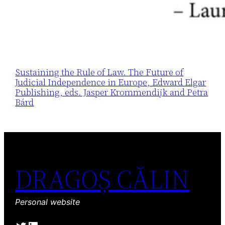
Sustaining the Rule of Law. The Future of
Judicial Independence in Europe, Edward Elgar
Publishing, eds. Jasper Krommendijk and Petra
Bárd
DRAGOȘ CĂLIN
Personal website